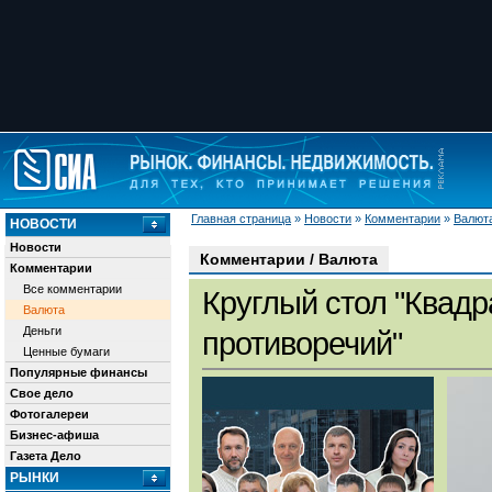
Главная страница
»
Новости
»
Комментарии
»
Валют
НОВОСТИ
Новости
Комментарии / Валюта
Комментарии
Все комментарии
Круглый стол "Квадр
Валюта
Деньги
противоречий"
Ценные бумаги
Популярные финансы
Свое дело
Фотогалереи
Бизнес-афиша
Газета Дело
РЫНКИ