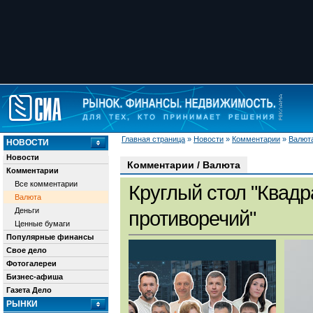
Главная страница
»
Новости
»
Комментарии
»
Валют
НОВОСТИ
Новости
Комментарии / Валюта
Комментарии
Все комментарии
Круглый стол "Квадр
Валюта
Деньги
противоречий"
Ценные бумаги
Популярные финансы
Свое дело
Фотогалереи
Бизнес-афиша
Газета Дело
РЫНКИ