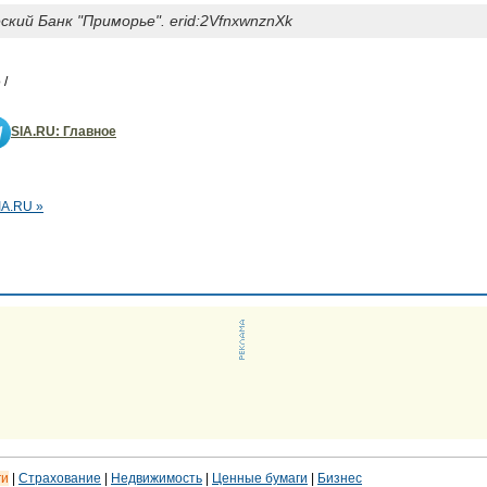
кий Банк "Приморье". erid:2VfnxwnznXk
 /
SIA.RU: Главное
IA.RU »
ги
|
Страхование
|
Недвижимость
|
Ценные бумаги
|
Бизнес