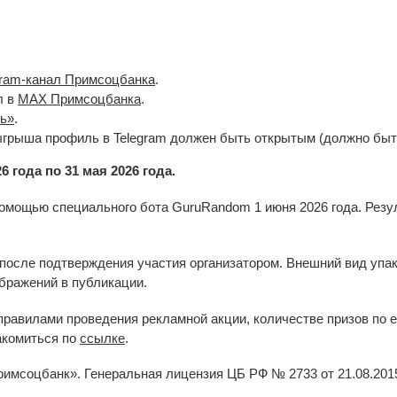
gram-канал Примсоцбанка
.
л в
MAX Примсоцбанка
.
ь»
.
грыша профиль в Telegram должен быть открытым (должно быт
6 года по 31 мая 2026 года.
омощью специального бота GuruRandom 1 июня 2026 года. Резу
после подтверждения участия организатором. Внешний вид упак
бражений в публикации.
правилами проведения рекламной акции, количестве призов по е
акомиться по
ссылке
.
мсоцбанк». Генеральная лицензия ЦБ РФ № 2733 от 21.08.201