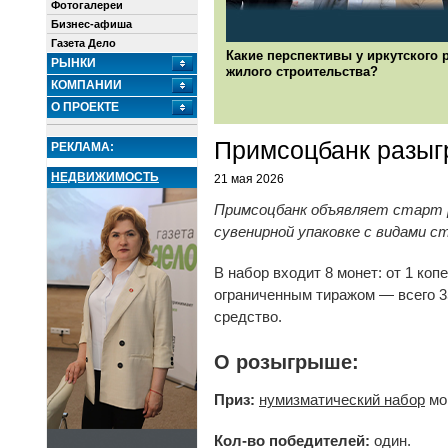
Фотогалереи
Бизнес-афиша
Газета Дело
Какие перспективы у иркутского 
РЫНКИ
жилого строительства?
КОМПАНИИ
О ПРОЕКТЕ
Примсоцбанк разыг
РЕКЛАМА:
НЕДВИЖИМОСТЬ
21 мая 2026
Примсоцбанк объявляет старт р
сувенирной упаковке с видами с
В набор входит 8 монет: от 1 к
ограниченным тиражом — всего 35
средство.
О розыгрыше:
Приз:
нумизматический набор
мо
Кол-во победителей:
один.