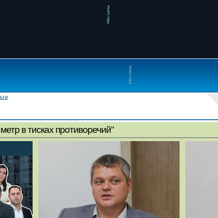
ьги
метр в тисках противоречий"