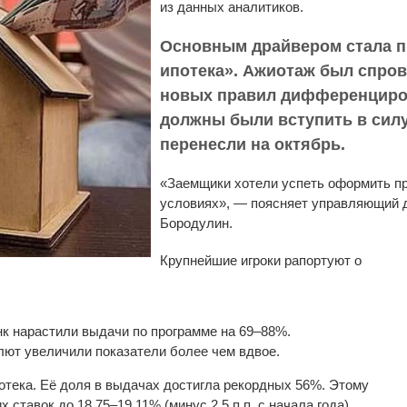
из данных аналитиков.
Основным драйвером стала 
ипотека». Ажиотаж был спро
новых правил дифференциро
должны были вступить в силу 
перенесли на октябрь.
«Заемщики хотели успеть оформить п
условиях», — поясняет управляющий 
Бородулин.
Крупнейшие игроки рапортуют о
к нарастили выдачи по программе на 69–88%.
лют увеличили показатели более чем вдвое.
тека. Её доля в выдачах достигла рекордных 56%. Этому
ставок до 18,75–19,11% (минус 2,5 п.п. с начала года).