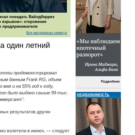
ачал покидать Вайлдберриз
о взрывов»: откровение
о предпринимателя
Все материалы сюжета
за один летний
ипотеки продемонстрировал
ным данным Frank RG, объем
Подробнее
мая и на 55% год к году,
сего было выдано свыше 99 тыс.
НЕДВИЖИМОСТЬ
ммерсант".
мных результатов других
ко взлетели в июне», — следует