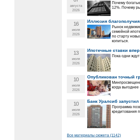
Почему богатые
августа
12%. Почему р
2026
Иллюзия благополучия:
16
Рынок недвижи
июля
семейной ипоте
2026
по старту новы
копиться.
Ипотечные ставки впер
13
Пока одни ждут
июля
2026
Опубликован точный гр
10
Минпросвещения
июля
когда выгоднее
2026
Банк Уралсиб запусти
10
Программа позв
июля
кредитования п
2026
Все материалы сюжета (1142)