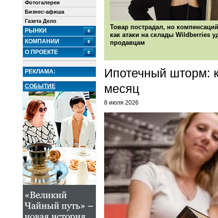
Фотогалереи
Бизнес-афиша
Газета Дело
Товар пострадал, но компенсаций
РЫНКИ
как атаки на склады Wildberries 
КОМПАНИИ
продавцам
О ПРОЕКТЕ
Ипотечный шторм: к
РЕКЛАМА:
месяц
СОБЫТИЕ
8 июля 2026