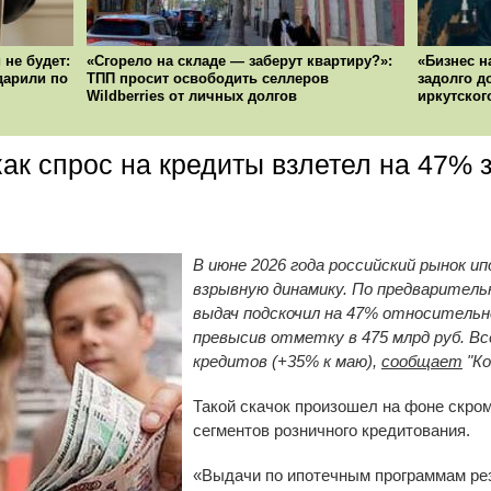
 не будет:
«Сгорело на складе — заберут квартиру?»:
«Бизнес н
ударили по
ТПП просит освободить селлеров
задолго д
Wildberries от личных долгов
иркутског
ак спрос на кредиты взлетел на 47% 
В июне 2026 года российский рынок 
взрывную динамику. По предваритель
выдач подскочил на 47% относительно 
превысив отметку в 475 млрд руб. В
кредитов (+35% к маю),
сообщает
"Ко
Такой скачок произошел на фоне скро
сегментов розничного кредитования.
«Выдачи по ипотечным программам рез