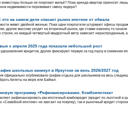
 инвесторы больше не покупают жильё? Пока аренда квартир приносит лишь
ынок недвижимости переживает смену лидера?
 кто на самом деле спасает рынок ипотеки от обвала
мости живет двойной жизнью. Пока одни покупатели штурмуют офисы продаж
ки, другие массово уходят на вторичный рынок, где ставки наконец-то начал
х строек, но каждый четвертый квадратный метр зависает нераспроданным, а 
вые с апреля 2025 года показали небольшой рост
 удешевления кредитов, другие фиксируют первую за год паузу в снижении ип
афик школьных каникул в Иркутске на весь 2026/2027 год
 официально опубликовало график отдыха для школьников на весь следующи
 брать билеты на море или Байкал.
л новую программу «Рефинансирование. Комбоипотека»
оляет рефинансировать как ипотечный комбокредит (кредит по льготной и 
о «Семейной ипотеке» не хватает на покупку), так и рыночный кредит сторонн