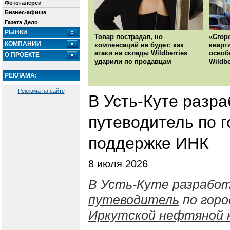
Фотогалереи
Бизнес-афиша
Газета Дело
РЫНКИ
Товар пострадал, но
«Сгор
КОМПАНИИ
компенсаций не будет: как
кварт
атаки на склады Wildberries
освоб
О ПРОЕКТЕ
ударили по продавцам
Wildbe
РЕКЛАМА:
Реклама на сайте
В Усть-Куте разр
путеводитель по г
поддержке ИНК
8 июля 2026
В Усть-Куте разрабо
путеводитель
по горо
Иркутской нефтяной 