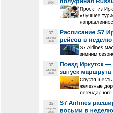
полуфинал Russi
2026
Проект из Ирк
«Лучшее тури
направленнос
Расписание S7 Ир
07
августа
рейсов в неделю
2026
S7 Airlines м
зимним сезон
Поезд Иркутск —
07
августа
запуск маршрута
2026
Спустя шесть
железные дор
легендарного
S7 Airlines расш
05
августа
восьми в недел
2026