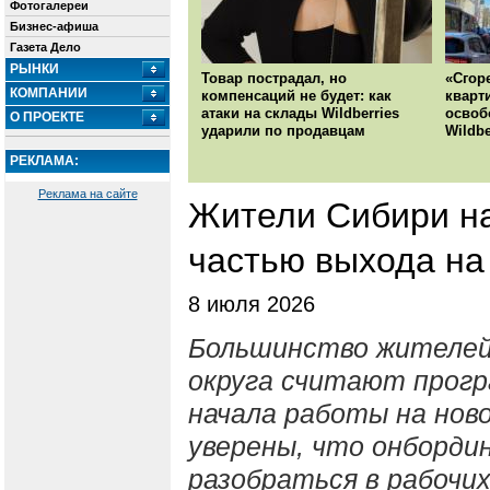
Фотогалереи
Бизнес-афиша
Газета Дело
РЫНКИ
Товар пострадал, но
«Сгор
КОМПАНИИ
компенсаций не будет: как
кварт
атаки на склады Wildberries
освоб
О ПРОЕКТЕ
ударили по продавцам
Wildbe
РЕКЛАМА:
Реклама на сайте
Жители Сибири н
частью выхода на
8 июля 2026
Большинство жителей
округа считают прог
начала работы на нов
уверены, что онборди
разобраться в рабочих