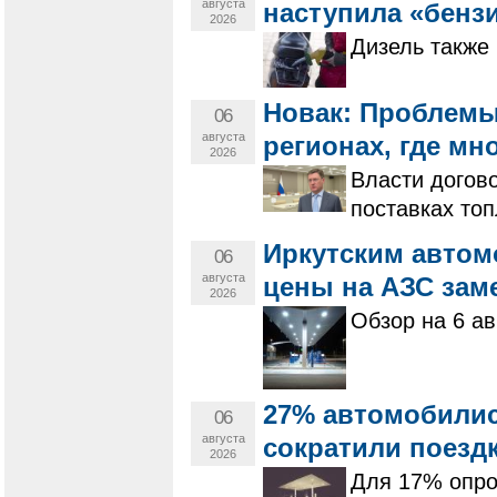
августа
наступила «бенз
2026
Дизель также 
Новак: Проблемы
06
августа
регионах, где мн
2026
Власти догов
поставках то
Иркутским автом
06
августа
цены на АЗС зам
2026
Обзор на 6 ав
27% автомобилис
06
августа
сократили поездк
2026
Для 17% опро