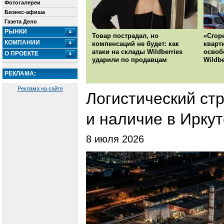
Фотогалереи
Бизнес-афиша
Газета Дело
РЫНКИ
Товар пострадал, но
«Сгор
КОМПАНИИ
компенсаций не будет: как
кварт
атаки на склады Wildberries
освоб
О ПРОЕКТЕ
ударили по продавцам
Wildbe
РЕКЛАМА:
Реклама на сайте
Логистический стр
и наличие в Иркут
8 июля 2026