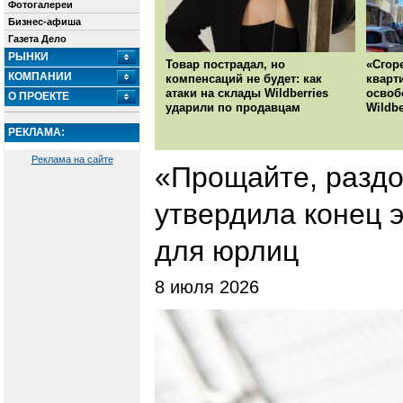
Фотогалереи
Бизнес-афиша
Газета Дело
РЫНКИ
Товар пострадал, но
«Сгор
КОМПАНИИ
компенсаций не будет: как
кварт
атаки на склады Wildberries
освоб
О ПРОЕКТЕ
ударили по продавцам
Wildbe
РЕКЛАМА:
Реклама на сайте
«Прощайте, раздо
утвердила конец э
для юрлиц
8 июля 2026