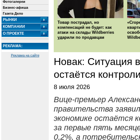
Фотогалереи
Бизнес-афиша
Газета Дело
РЫНКИ
Товар пострадал, но
«Сгор
КОМПАНИИ
компенсаций не будет: как
кварт
атаки на склады Wildberries
освоб
О ПРОЕКТЕ
ударили по продавцам
Wildbe
РЕКЛАМА:
Реклама на сайте
Новак: Ситуация 
остаётся контрол
8 июля 2026
Вице-премьер Алексан
правительства заявил
экономике остаётся к
за первые пять месяце
0,2%, а потребитель