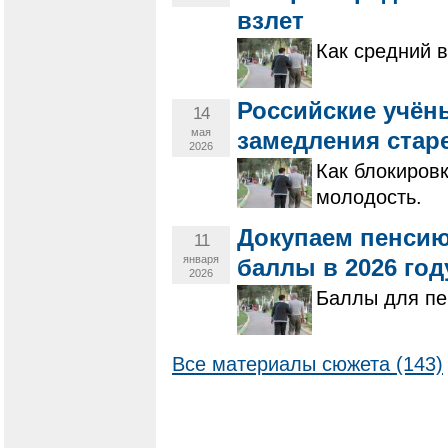
взлет
Как средний 
Российские учён
14
мая
замедления стар
2026
Как блокиров
молодость.
Докупаем пенсию
11
января
баллы в 2026 год
2026
Баллы для пе
Все материалы сюжета (143)