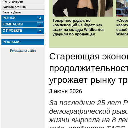
Фотогалереи
Бизнес-афиша
Газета Дело
РЫНКИ
Товар пострадал, но
«Сгор
КОМПАНИИ
компенсаций не будет: как
кварт
атаки на склады Wildberries
освоб
О ПРОЕКТЕ
ударили по продавцам
Wildbe
РЕКЛАМА:
Реклама на сайте
Стареющая эконом
продолжительност
угрожает рынку т
3 июня 2026
За последние 25 лет 
демографический рыво
жизни выросла на 8 ле