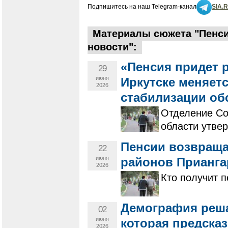
Подпишитесь на наш Telegram-канал
SIA.
Материалы сюжета "Пенси
новости":
«Пенсия придет 
29
июня
Иркутске меняет
2026
стабилизации об
Отделение Со
области утве
Пенсии возвраща
22
июня
районов Прианга
2026
Кто получит 
Демография решае
02
июня
которая предска
2026