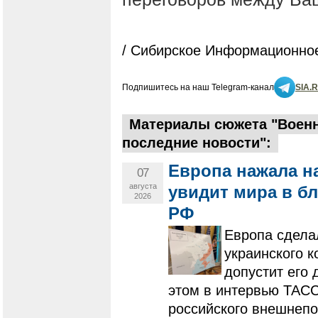
/ Сибирское Информационное
Подпишитесь на наш Telegram-канал
SIA.
Материалы сюжета "Военна
последние новости":
Европа нажала на
07
августа
увидит мира в б
2026
РФ
Европа сделал
украинского 
допустит его
этом в интервью ТАСС
российского внешнеп