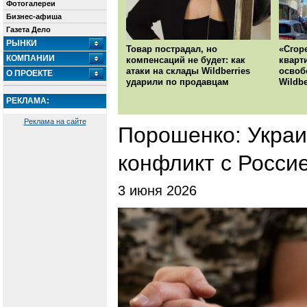
Фотогалереи
Бизнес-афиша
Газета Дело
РЫНКИ
Товар пострадал, но
«Сгор
КОМПАНИИ
компенсаций не будет: как
кварт
атаки на склады Wildberries
освоб
О ПРОЕКТЕ
ударили по продавцам
Wildbe
РЕКЛАМА:
Реклама на сайте
Порошенко: Украи
конфликт с Росси
3 июня 2026