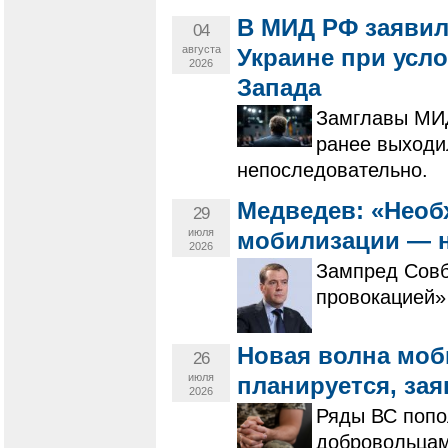
В МИД РФ заявил
04
августа
Украине при усл
2026
Запада
Замглавы МИД
ранее выходи
непоследовательно.
Медведев: «Необ
29
июля
мобилизации — 
2026
Зампред Совб
провокацией»
Новая волна моб
26
июля
планируется, зая
2026
Ряды ВС попо
добровольцам