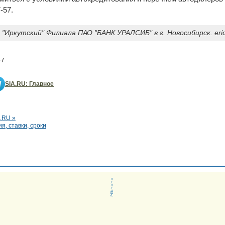
-57.
"Иркутский" Филиала ПАО "БАНК УРАЛСИБ" в г. Новосибирск. eri
 /
SIA.RU: Главное
.RU »
я, ставки, сроки