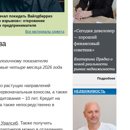
ачал покидать Вайлдберриз
о взрывов»: откровение
о предпринимателя
Все материалы сюжета
за
налогичному показателю
ервые четыре месяца 2026 года
Подробнее
но растущих направлений
НЕДВИЖИМОСТЬ
первоначальным взносом, а также
итования – 10 лет. Кредит на
а также непосредственно в
а Уралсиб
. Также получить
партнеров можно в отделениях