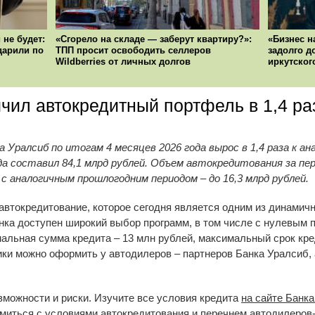
 не будет:
«Сгорело на складе — заберут квартиру?»:
«Бизнес н
ударили по
ТПП просит освободить селлеров
задолго д
Wildberries от личных долгов
иркутског
чил автокредитный портфель в 1,4 ра
ралсиб по итогам 4 месяцев 2026 года вырос в 1,4 раза к а
года составил 84,1 млрд рублей. Объем автокредитования за п
 с аналогичным прошлогодним периодом – до 16,3 млрд рублей.
 автокредитование, которое сегодня является одним из динамич
анка доступен широкий выбор программ, в том числе с нулевым 
льная сумма кредита – 13 млн рублей, максимальный срок кред
ики можно оформить у автодилеров – партнеров Банка Уралсиб, 
можности и риски. Изучите все условия кредита
на сайте Банк
иться с условиями автокредитования и перечнем автодилеров-