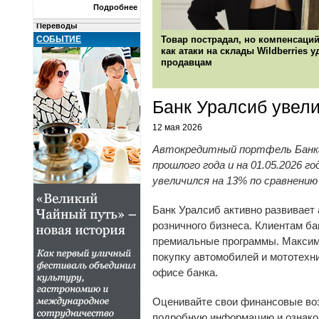
Подробнее
РКО
Переводы
СОБЫТИЕ
Товар пострадал, но компенсаций
Металлы
как атаки на склады Wildberries 
Сейфы и ячейки
продавцам
Недвижимость
КОМПАНИИ
О ПРОЕКТЕ
Банк Уралсиб увели
12 мая 2026
Автокредитный портфель Банка У
прошлого года и на 01.05.2026 
увеличился на 13% по сравнению
Банк Уралсиб активно развивает
розничного бизнеса. Клиентам б
премиальные программы. Максима
покупку автомобилей и мототехн
офисе банка.
Оценивайте свои финансовые воз
подробную информацию и ознаком