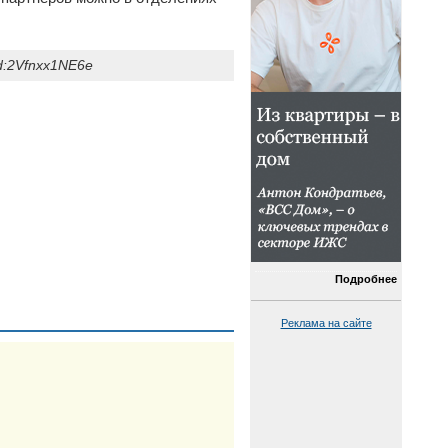
d:2Vfnxx1NE6e
Подробнее
Реклама на сайте