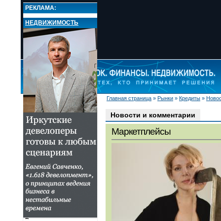
РЕКЛАМА:
НЕДВИЖИМОСТЬ
Главная страница
»
Рынки
»
Кредиты
»
Новос
НОВОСТИ
РЫНКИ
Новости и комментарии
Валюта
Маркетплейсы
Кредиты
Поиск кредита
Ипотека. Кредит на
недвижимость
Автокредиты
Потребительские
кредиты
Кредитные карты
Кредиты для бизнеса
Новости и комментарии
Вклады и депозиты