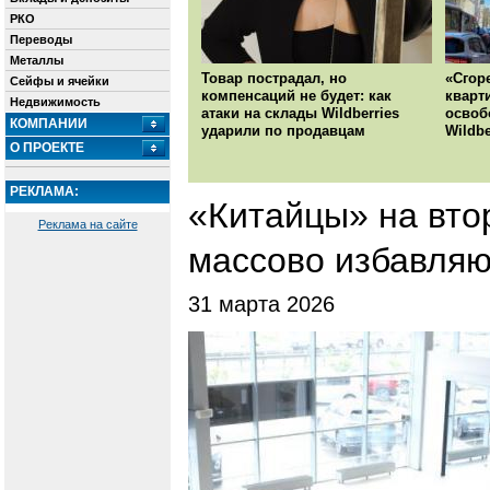
РКО
Переводы
Металлы
Товар пострадал, но
«Сгор
Сейфы и ячейки
компенсаций не будет: как
кварт
Недвижимость
атаки на склады Wildberries
освоб
КОМПАНИИ
ударили по продавцам
Wildbe
О ПРОЕКТЕ
РЕКЛАМА:
«Китайцы» на вто
Реклама на сайте
массово избавляю
31 марта 2026