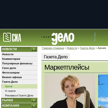
Главная страница
»
Новости
»
Газета Дело
»
Архив
НОВОСТИ
Новости
Газета Дело
Комментарии
Популярные финансы
Маркетплейсы
Свое дело
Фотогалереи
Бизнес-афиша
Газета Дело
Архив
О газете
Реклама в Газете Дело
РЫНКИ
КОМПАНИИ