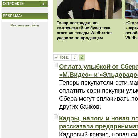
О ПРОЕКТЕ
РЕКЛАМА:
Товар пострадал, но
«Сгор
Реклама на сайте
компенсаций не будет: как
кварт
атаки на склады Wildberries
освоб
ударили по продавцам
Wildbe
« Пред.
1
2
Оплата улыбкой от Сбера
«М.Видео» и «Эльдорадо
Теперь покупатели сети м
оплатить свои покупки улы
Сбера могут оплачивать по
других банков.
Кадры, налоги и новая л
рассказала предпринимат
Кадровый кризис, новая си