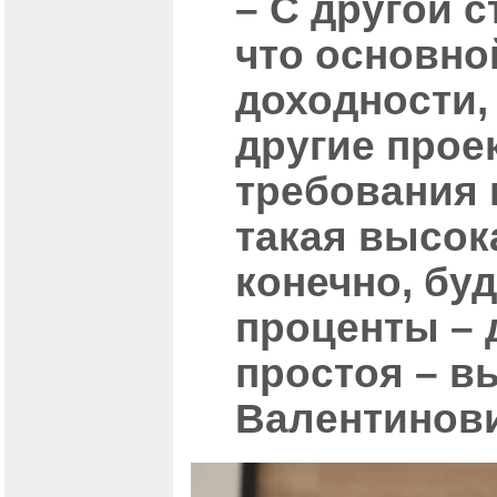
– С другой с
что основно
доходности,
другие проек
требования 
такая высока
конечно, бу
проценты – д
простоя – в
Валентинови