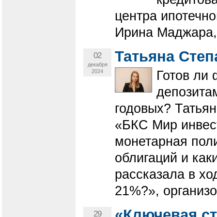
центра ипотечно
Ирина Маджара, 
Татьяна Степ
02
декабря
2024
Готов ли
депозита
годовых? Татьян
«БКС Мир инвести
монетарная поли
облигаций и как
рассказала в хо
21%?», организо
«Ключевая ста
29