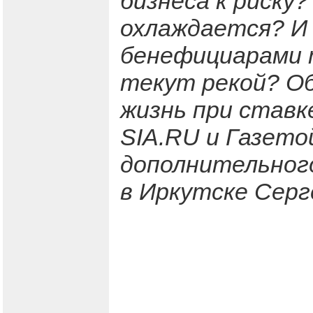
бизнеса к риску
охлаждается? И 
бенефициарами т
текут рекой? Об
жизнь при ставк
SIA.RU и Газето
дополнительног
в Иркутске Серг