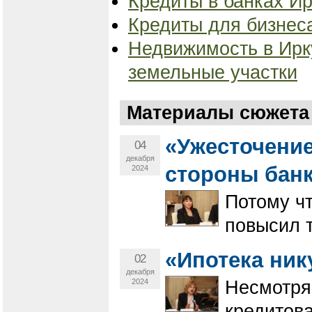
Кредиты в банках Ир
Кредиты для бизнеса
Недвижимость в Ирку
земельные участки
Материалы сюжета 
«Ужесточение
04
декабря
стороны бан
2024
Потому чт
повысил т
«Ипотека ник
02
декабря
2024
Несмотря 
кредитова