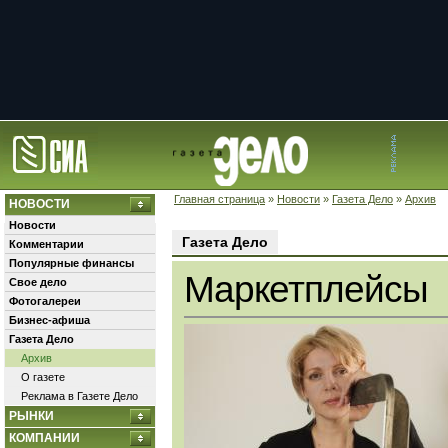
Главная страница
»
Новости
»
Газета Дело
»
Архив
НОВОСТИ
Новости
Газета Дело
Комментарии
Популярные финансы
Маркетплейсы
Свое дело
Фотогалереи
Бизнес-афиша
Газета Дело
Архив
О газете
Реклама в Газете Дело
РЫНКИ
КОМПАНИИ