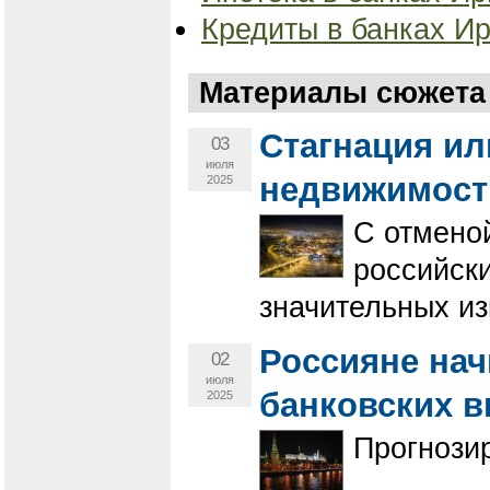
Кредиты в банках Ир
Материалы сюжета 
Стагнация ил
03
июля
недвижимости
2025
С отменой
российск
значительных и
Россияне нач
02
июля
банковских в
2025
Прогнози