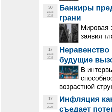
Банкиры пре
30
июня
грани
2025
Мировая 
заявил гл
Неравенство
17
июня
будущие выз
2025
В интервь
способно
возрастной стру
Инфляция как
17
июня
съедает поте
2025