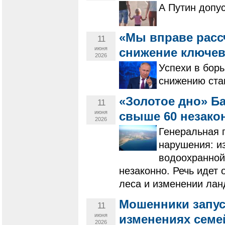
А Путин допу
«Мы вправе расс
11
июня
снижение ключев
2026
Успехи в бор
снижению став
«Золотое дно» Б
11
июня
свыше 60 незако
2026
Генеральная 
нарушения: и
водоохранной
незаконно. Речь идет
леса и изменении ла
Мошенники запус
11
июня
изменениях семе
2026