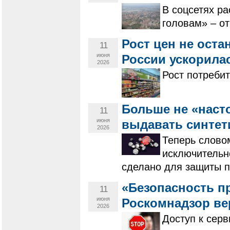
В соцсетях р
головам» – от
Рост цен не ост
11
июня
России ускорила
2026
Рост потребит
Больше не «наст
11
июня
выдавать синтет
2026
Теперь слово
исключительн
сделано для защиты п
«Безопасность п
11
июня
Роскомнадзор ве
2026
Доступ к сер