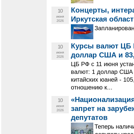
Концерты, интер
10
июня
Иркутская облас
2026
Запланирован
Курсы валют ЦБ Р
10
июня
доллар США и 83,
2026
ЦБ РФ с 11 июня уст
валют: 1 доллар США -
китайских юаней - 10
отношению к...
«Национализация
10
июня
запрет на заруб
2026
депутатов
Теперь наличи