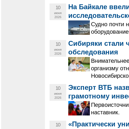
На Байкале ввели
10
июня
исследовательск
2026
Судно почти 
оборудование
Сибиряки стали 
10
июня
обследования
2026
Внимательнее
организму от
Новосибирско
Эксперт ВТБ наз
10
июня
грамотному инв
2026
Первоисточни
наставник.
«Практически уни
10