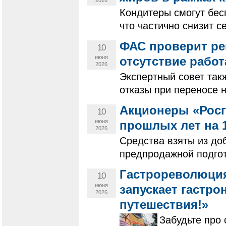
Кондитеры смогут бес
что частично снизит с
ФАС проверит ре
10
июня
отсутствие рабо
2026
Экспертный совет так
отказы при переносе 
Акционеры «Росг
10
июня
прошлых лет на 
2026
Средства взяты из до
предпродажной подгот
Гастрореволюция
10
июня
запускает гастр
2026
путешествия!»
Забудьте про 