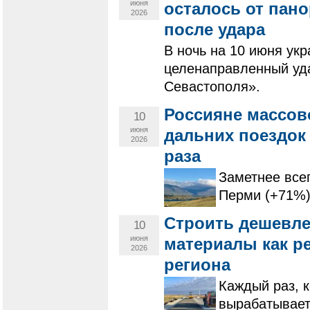
июня
осталось от пан
2026
после удара
В ночь на 10 июня ук
целенаправленный уд
Севастополя».
Россияне массово
10
июня
дальних поездок
2026
раза
Заметнее все
Перми (+71%)
Строить дешевле
10
июня
материалы как р
2026
региона
Каждый раз, к
вырабатывает 