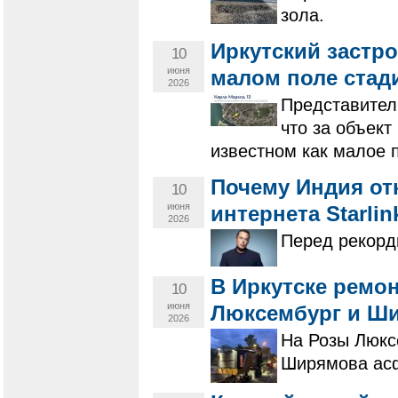
зола.
Иркутский застр
10
июня
малом поле стад
2026
Представител
что за объект
известном как малое 
Почему Индия от
10
июня
интернета Starlin
2026
Перед рекорд
В Иркутске ремо
10
июня
Люксембург и Ш
2026
На Розы Люкс
Ширямова асф