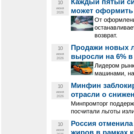
Каждый пятый сиб
10
июня
может оформить
2026
От оформлени
останавливает
возврат.
Продажи новых 
10
июня
выросли на 6% в
2026
Лидером рынк
машинами, на
Минфин заблокир
10
июня
отрасли о сниже
2026
Минпромторг поддерж
посчитали льготы изл
Россия отменила
10
июня
жиров в рамках к
2026