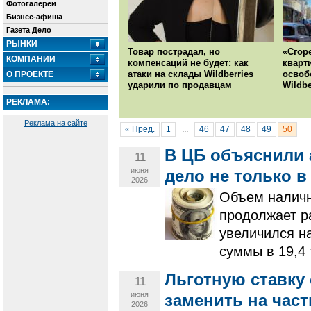
Фотогалереи
Бизнес-афиша
Газета Дело
РЫНКИ
Товар пострадал, но
«Сгор
КОМПАНИИ
компенсаций не будет: как
кварт
атаки на склады Wildberries
освоб
О ПРОЕКТЕ
ударили по продавцам
Wildbe
РЕКЛАМА:
Реклама на сайте
« Пред.
1
...
46
47
48
49
50
В ЦБ объяснили 
11
июня
дело не только в
2026
Объем наличн
продолжает р
увеличился н
суммы в 19,4 
Льготную ставку
11
июня
заменить на част
2026