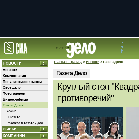
Главная страница
»
Новости
»
Газета Дело
НОВОСТИ
Новости
Газета Дело
Комментарии
Популярные финансы
Круглый стол "Квадр
Свое дело
Фотогалереи
противоречий"
Бизнес-афиша
Газета Дело
Архив
О газете
Реклама в Газете Дело
РЫНКИ
КОМПАНИИ