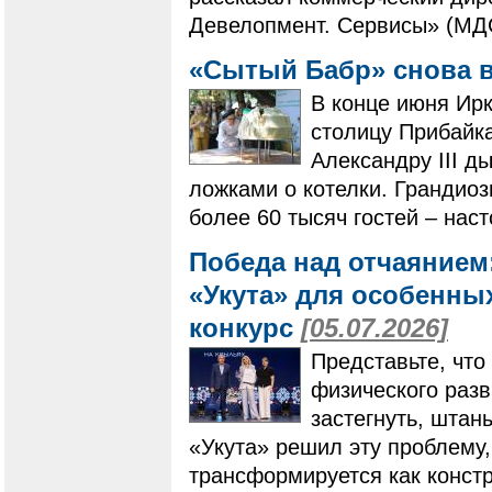
Девелопмент. Сервисы» (МД
«Сытый Бабр» снова 
В конце июня Ирк
столицу Прибайк
Александру III д
ложками о котелки. Грандио
более 60 тысяч гостей – нас
Победа над отчаянием
«Укута» для особенны
конкурс
[05.07.2026]
Представьте, что
физического разв
застегнуть, штан
«Укута» решил эту проблему,
трансформируется как конст