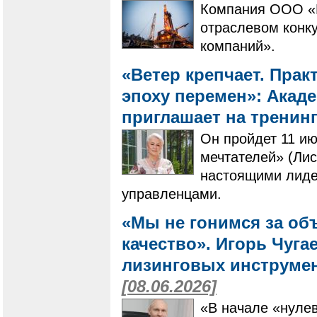
Компания ООО «И
отраслевом конк
компаний».
«Ветер крепчает. Пра
эпоху перемен»: Акад
приглашает на тренин
Он пройдет 11 ию
мечтателей» (Лис
настоящими лиде
управленцами.
«Мы не гонимся за об
качество». Игорь Чугае
лизинговых инструме
[08.06.2026]
«В начале «нулев