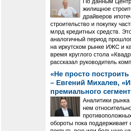
По данным Центр
жилищное строит
драйверов ипотеч
строительство и покупку ча
млрд кредитных средств. Это
аналогичный период прошлого
на иркутском рынке ИЖС и ка
время круглого стола «Квадр
рассказал руководитель ком
«Не просто построить 
– Евгений Михалев, «
премиального сегмен
Аналитики рынка 
нем относительно
противоположных 
обороты пока поддерживает 
покрыть всю или большую ча