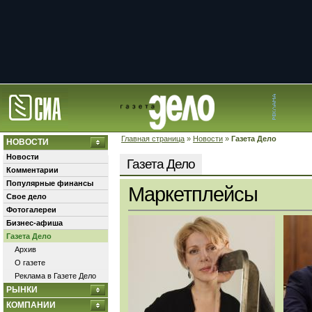
Главная страница
»
Новости
»
Газета Дело
НОВОСТИ
Новости
Газета Дело
Комментарии
Популярные финансы
Маркетплейсы
Свое дело
Фотогалереи
Бизнес-афиша
Газета Дело
Архив
О газете
Реклама в Газете Дело
РЫНКИ
КОМПАНИИ