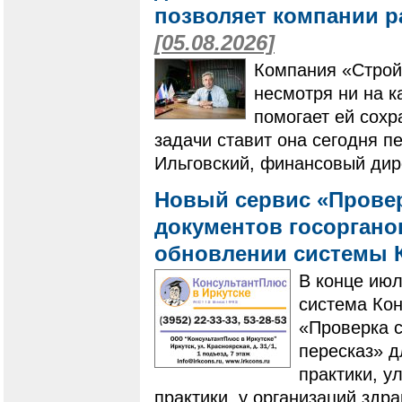
позволяет компании ра
[05.08.2026]
Компания «Строй
несмотря ни на к
помогает ей сохр
задачи ставит она сегодня п
Ильговский, финансовый дир
Новый сервис «Провер
документов госоргано
обновлении системы 
В конце ию
система Ко
«Проверка с
пересказ» 
практики, у
практики, у организаций здр