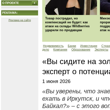
О ПРОЕКТЕ
РЕКЛАМА:
Товар пострадал, но
Минэк
Реклама на сайте
компенсаций не будет: как
прора
атаки на склады Wildberries
подде
ударили по продавцам
атак н
Недвижимость
Банки
Инвестиции
Страх
дело
Компании
Образование
Эксперты
«Вы сидите на зо
эксперт о потенц
1 июня 2026
«Вы уверены, что зна
ехать в Иркутск, и чт
Байкал?» – с этого во