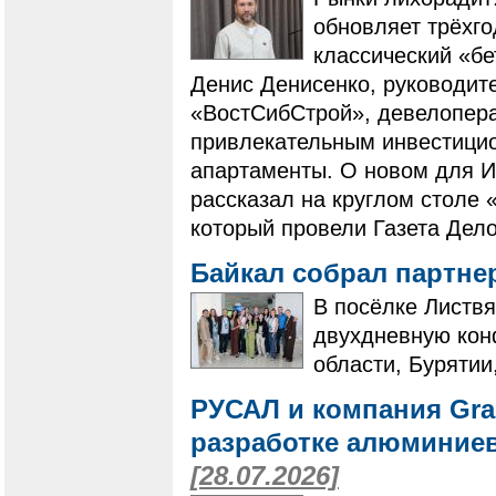
обновляет трёхг
классический «бе
Денис Денисенко, руководит
«ВостСибСтрой», девелопера
привлекательным инвестици
апартаменты. О новом для И
рассказал на круглом столе 
который провели Газета Дело
Байкал собрал партне
В посёлке Листвя
двухдневную кон
области, Бурятии
РУСАЛ и компания Gra
разработке алюминие
[28.07.2026]