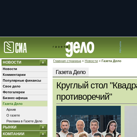
Главная страница
»
Новости
»
Газета Дело
НОВОСТИ
Новости
Газета Дело
Комментарии
Популярные финансы
Круглый стол "Квадр
Свое дело
Фотогалереи
противоречий"
Бизнес-афиша
Газета Дело
Архив
О газете
Реклама в Газете Дело
РЫНКИ
КОМПАНИИ