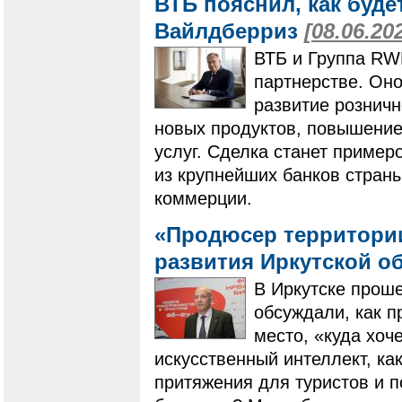
ВТБ пояснил, как буде
Вайлдберриз
[08.06.20
ВТБ и Группа RW
партнерстве. Оно
развитие розничн
новых продуктов, повышени
услуг. Сделка станет пример
из крупнейших банков страны
коммерции.
«Продюсер территории
развития Иркутской о
В Иркутске проше
обсуждали, как п
место, «куда хоч
искусственный интеллект, ка
притяжения для туристов и 