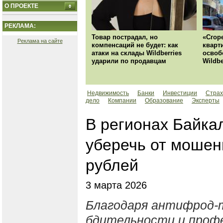
О ПРОЕКТЕ
РЕКЛАМА:
Товар пострадал, но
«Сгор
Реклама на сайте
компенсаций не будет: как
кварт
атаки на склады Wildberries
освоб
ударили по продавцам
Wildbe
Недвижимость
Банки
Инвестиции
Страх
дело
Компании
Образование
Эксперты
В регионах Байка
уберечь от мошен
рублей
3 марта 2026
Благодаря антифрод-т
бдительности и проф