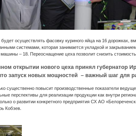
будет осуществлять фасовку куриного яйца на 16 дорожках, вм
нными системами, которая занимается укладкой и закрыванием
ашины – 18. Переоснащение цеха позволит снизить стоимость я
нном открытии нового цеха принял губернатор И
 что запуск новых мощностей – важный шаг для р
ко существенно повысит производственные показатели ведущег
льные перспективы для реализации продукции как внутри региона,
олько о развитии конкретного предприятия СХ АО «Белореченск
рь Кобзев.