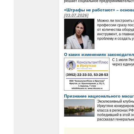
решает социальное предпринимательст
«Штрафы не работают» – основа
[03.07.2026]
Можно ли построить к
профессии сразу пос
от количества обору
инструмент, а главн
проблему и создать у
О каких изменениях законодател
С 1 июля Ре
через единую
Признание национального масш
Эксклюзивный клубн
Иркутяне конкуриров
класса в регионах Р
победивший в этой з
рассказал генеральн