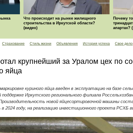
рынка
Что происходит на рынке жилищного
Почему то
строительства в Иркутской области?
тринадцат
(видео)
апартах? 
Страхование
Стиль жизни
Объявления
История успеха
Свое дело
отал крупнейший за Уралом цех по со
о яйца
маркировке куриного яйца введен в эксплуатацию на базе сел
й поддержке Иркутского регионального филиала Россельхозб
. Производительность новой яйцесортировочной машины сост
ь в 2024 году, на реализацию инвестиционного проекта РСХБ в