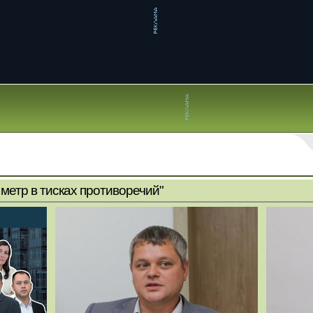
метр в тисках противоречий"