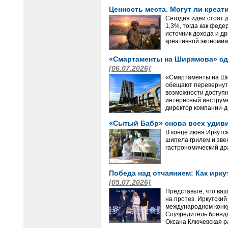
Ценность места. Могут ли креа
Сегодня идеи стоят 
1,3%, тогда как фед
источник дохода и д
креативной экономик
«Смартаменты на Ширямова» сд
[06.07.2026]
«Смартаменты на Шир
обещают перевернуть
возможности доступн
интересный инструме
директор компании-д
«Сытый Бабр» снова всех удив
В конце июня Иркутс
шипела грилем и зве
гастрономический др
Победа над отчаянием: Как ирк
[05.07.2026]
Представьте, что ваш
на протез. Иркутский
международном конку
Соучредитель бренда
Оксана Ключевская р