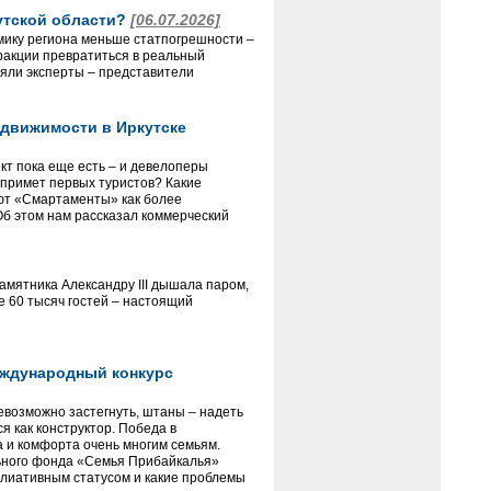
кутской области?
[06.07.2026]
омику региона меньше статпогрешности –
тракции превратиться в реальный
ляли эксперты – представители
движимости в Иркутске
т пока еще есть – и девелоперы
 примет первых туристов? Какие
ают «Смартаменты» как более
б этом нам рассказал коммерческий
амятника Александру III дышала паром,
 60 тысяч гостей – настоящий
еждународный конкурс
невозможно застегнуть, штаны – надеть
я как конструктор. Победа в
а и комфорта очень многим семьям.
льного фонда «Семья Прибайкалья»
ллиативным статусом и какие проблемы