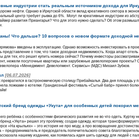
тивные индустрии стать реальным источником дохода для Ир
дороже нефти. Однако в Иркутской области вклад креативного сектора в экон
еральный центр требует рывка до 6%. Могут ли креативные индустрии из абс
райвер развития Приангарья? Что для этого нужно сделать? Об этом размыш
и.
аны! Что дальше? 10 вопросов о новом формате доходной не
ямова» введены в эксплуатацию. Однако возможность инвестировать в проек
 представление о том, что такое доходная недвижимость. Когда апарт-отель
ы для тех, кто решит купить номера сейчас? Почему инвесторы рассматрив
нт, нежели посуточные квартиры или зарубежные девелоперские проекты? О
евелопера «Менеджмент. Девелопмент. Сервисы» (МДС) Михаил Зубков.
ил
[06.07.2026]
к превратился в гастрономическую столицу Прибайкалья. Два дня площадь у п
нела ложками о котелки. Грандиозный фестиваль «Сытый бабр» принял более
айв!
утский бренд одежды «Укута» для особенных детей покорил м
его ребёнка с особенностями физического развития не во что одеть. Куртку 
 бренд «Укута» решил эту проблему, создав одежду, которая трансформируетс
рсе «На крыльях» – это история не про моду, а про возвращение достоинств
 – предприниматель и председатель попечительского совета благотворите
ассказала нашему изданию, как появилась идея шить одежду для людей с па