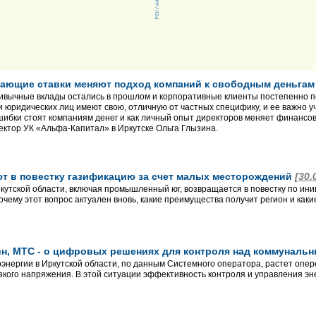
падающие ставки меняют подход компаний к свободным деньга
ивычные вклады остались в прошлом и корпоративные клиенты постепенно 
и юридических лиц имеют свою, отличную от частных специфику, и ее важно у
ошибки стоят компаниям денег и как личный опыт директоров меняет финансо
ктор УК «Альфа-Капитал» в Иркутске Ольга Глызина.
т в повестку газификацию за счет малых месторождений
[30.
кутской области, включая промышленный юг, возвращается в повестку по ин
очему этот вопрос актуален вновь, какие преимущества получит регион и как
мин, МТС - о цифровых решениях для контроля над коммунал
энергии в Иркутской области, по данным Системного оператора, растет оп
низкого напряжения. В этой ситуации эффективность контроля и управления э