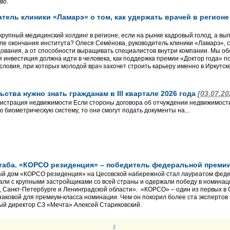
во.
тель клиники «Ламарэ» о том, как удержать врачей в регион
рупный медицинский холдинг в регионе, если на рынке кадровый голод, а вып
ле окончания института? Олеся Семёнова, руководитель клиники «Ламарэ», с
дования, а от способности выращивать специалистов внутри компании. Мы обс
ая инвестиция должна идти в человека, как поддержка премии «Доктор года» 
словия, при которых молодой врач захочет строить карьеру именно в Иркутске
ьства нужно знать гражданам в III квартале 2026 года
[03.07.20
гистрация недвижимости Если стороны договора об отчуждении недвижимо
 биометрическую систему, то они смогут подать документы на...
таба. «КОРСО резиденция» – победитель федеральной преми
ый дом «КОРСО резиденция» на Цесовской набережной стал лауреатом феде
али с крупными застройщиками со всей страны и одержали победу в номина
Ф, Санкт-Петербурге и Ленинградской области». «КОРСО» – один из первых в 
наковой для премиум-класса номинации. Чем он покорил более ста экспертов 
ый директор СЗ «Мечта» Алексей Стариковский.