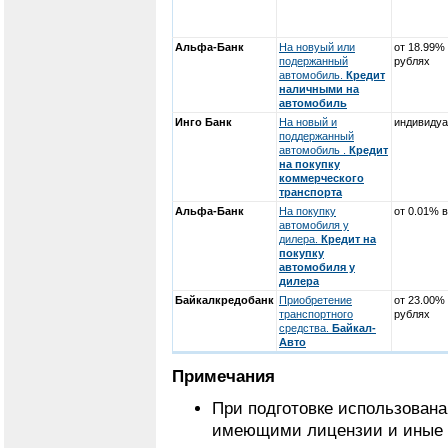
Альфа-Банк
На новуый или
от 18.99%
подержанный
рублях
автомобиль.
Кредит
наличными на
автомобиль
Инго Банк
На новый и
индивидуа
поддержанный
автомобиль .
Кредит
на покупку
коммерческого
транспорта
Альфа-Банк
На покупку
от 0.01% 
автомобиля у
дилера.
Кредит на
покупку
автомобиля у
дилера
Байкалкредобанк
Приобретение
от 23.00%
транспортного
рублях
средства.
Байкал-
Авто
Примечания
При подготовке использован
имеющими лицензии и иные 