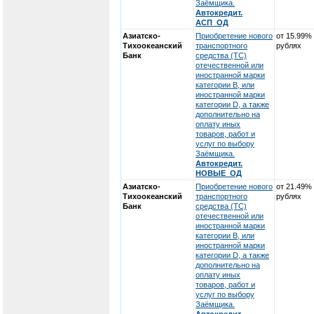
Заёмщика.
Автокредит.
АСП_ОД
Азиатско-
Приобретение нового
от 15.99%
Тихоокеанский
транспортного
рублях
Банк
средства (ТС)
отечественной или
иностранной марки
категории В, или
иностранной марки
категории D, а также
дополнительно на
оплату иных
товаров, работ и
услуг по выбору
Заёмщика.
Автокредит.
НОВЫЕ_ОД
Азиатско-
Приобретение нового
от 21.49%
Тихоокеанский
транспортного
рублях
Банк
средства (ТС)
отечественной или
иностранной марки
категории В, или
иностранной марки
категории D, а также
дополнительно на
оплату иных
товаров, работ и
услуг по выбору
Заёмщика.