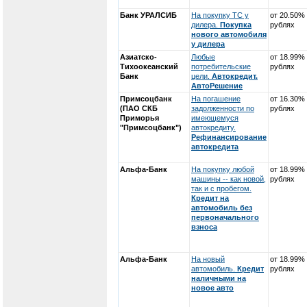
Банк УРАЛСИБ
На покупку ТС у
от 20.50%
дилера.
Покупка
рублях
нового автомобиля
у дилера
Азиатско-
Любые
от 18.99%
Тихоокеанский
потребительские
рублях
Банк
цели.
Автокредит.
АвтоРешение
Примсоцбанк
На погашение
от 16.30%
(ПАО СКБ
задолженности по
рублях
Приморья
имеющемуся
"Примсоцбанк")
автокредиту.
Рефинансирование
автокредита
Альфа-Банк
На покупку любой
от 18.99%
машины -- как новой,
рублях
так и с пробегом.
Кредит на
автомобиль без
первоначального
взноса
Альфа-Банк
На новый
от 18.99%
автомобиль.
Кредит
рублях
наличными на
новое авто