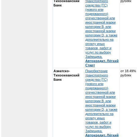
Тихоокеанский
транспортного
рублях
Банк
средства (ТС)
(нового или
подержанного)
отечественной или
иностранной марки
категории В, или
иностранной марки
категории D, а также
дополнительно на
оплату иных
товаров, работ и
услуг по выбору
Заёмщика.
Автокредит. Лёгкий
Старт
Азиатско-
Приобретение
от 18.49%
Тихоокеанский
транспортного
рублях
Банк
средства (ТС)
(нового или
подержанного)
отечественной или
иностранной марки
категории В, или
иностранной марки
категории D, а также
дополнительно на
оплату иных
товаров, работ и
услуг по выбору
Заёмщика.
Автокредит. Лёгкий