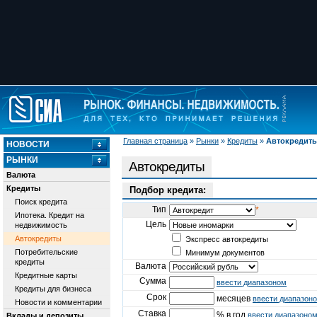
Главная страница
»
Рынки
»
Кредиты
»
Автокредит
НОВОСТИ
РЫНКИ
Автокредиты
Валюта
Кредиты
Подбор кредита:
Поиск кредита
Тип
*
Ипотека. Кредит на
Цель
недвижимость
Автокредиты
Экспресс автокредиты
Потребительские
Минимум документов
кредиты
Валюта
Кредитные карты
Сумма
ввести диапазоном
Кредиты для бизнеса
Срок
месяцев
ввести диапазон
Новости и комментарии
Ставка
% в год
ввести диапазоно
Вклады и депозиты