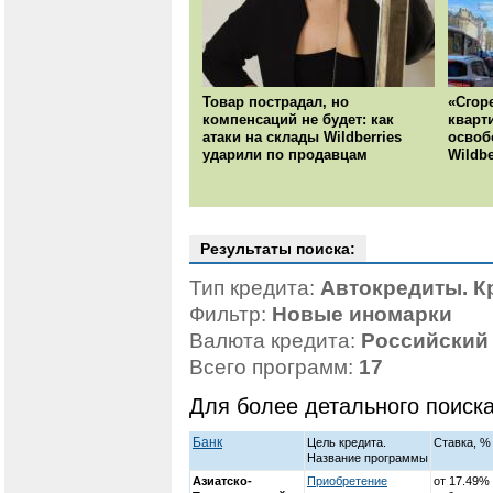
Товар пострадал, но
«Сгор
компенсаций не будет: как
кварт
атаки на склады Wildberries
освоб
ударили по продавцам
Wildbe
Результаты поиска:
Тип кредита:
Автокредиты. К
Фильтр:
Новые иномарки
Валюта кредита:
Российский
Всего программ:
17
Для более детального поиск
Банк
Цель кредита.
Ставка, % 
Название программы
Азиатско-
Приобретение
от 17.49%