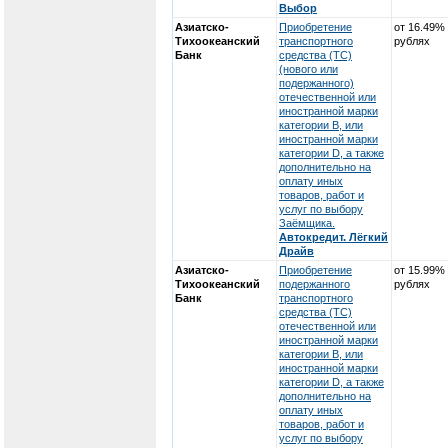
Выбор
Азиатско-
Приобретение
от 16.49%
Тихоокеанский
транспортного
рублях
Банк
средства (ТС)
(нового или
подержанного)
отечественной или
иностранной марки
категории В, или
иностранной марки
категории D, а также
дополнительно на
оплату иных
товаров, работ и
услуг по выбору
Заёмщика.
Автокредит. Лёгкий
Драйв
Азиатско-
Приобретение
от 15.99%
Тихоокеанский
подержанного
рублях
Банк
транспортного
средства (ТС)
отечественной или
иностранной марки
категории В, или
иностранной марки
категории D, а также
дополнительно на
оплату иных
товаров, работ и
услуг по выбору