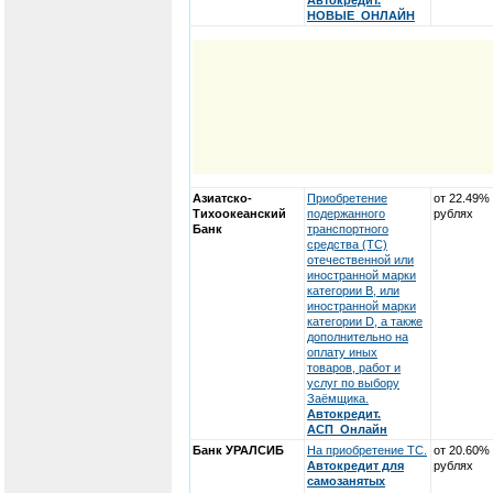
Автокредит.
НОВЫЕ_ОНЛАЙН
Азиатско-
Приобретение
от 22.49%
Тихоокеанский
подержанного
рублях
Банк
транспортного
средства (ТС)
отечественной или
иностранной марки
категории В, или
иностранной марки
категории D, а также
дополнительно на
оплату иных
товаров, работ и
услуг по выбору
Заёмщика.
Автокредит.
АСП_Онлайн
Банк УРАЛСИБ
На приобретение ТС.
от 20.60%
Автокредит для
рублях
самозанятых