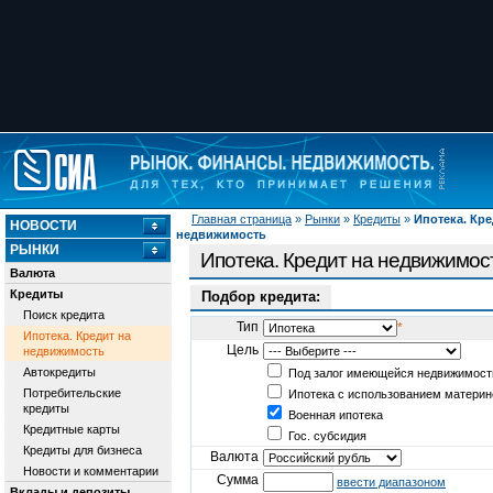
Главная страница
»
Рынки
»
Кредиты
»
Ипотека. Кре
НОВОСТИ
недвижимость
РЫНКИ
Ипотека. Кредит на недвижимос
Валюта
Кредиты
Подбор кредита:
Поиск кредита
Тип
*
Ипотека. Кредит на
Цель
недвижимость
Автокредиты
Под залог имеющейся недвижимост
Потребительские
Ипотека с использованием материн
кредиты
Военная ипотека
Кредитные карты
Гос. субсидия
Кредиты для бизнеса
Валюта
Новости и комментарии
Сумма
ввести диапазоном
Вклады и депозиты