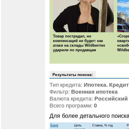
Товар пострадал, но
«Сгор
компенсаций не будет: как
кварт
атаки на склады Wildberries
освоб
ударили по продавцам
Wildbe
Результаты поиска:
Тип кредита:
Ипотека. Креди
Фильтр:
Военная ипотека
Валюта кредита:
Российский
Всего программ:
0
Для более детального поиск
Банк
Цель
Ставка, % год.
Р