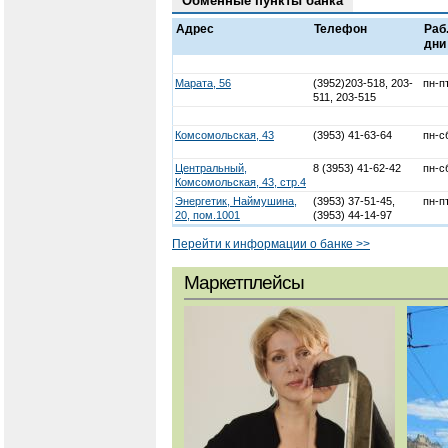
Обменные пункты банка
Адрес
Телефон
Раб
дни
Марата, 56
(3952)203-518, 203-
пн-п
511, 203-515
Комсомольская, 43
(3953) 41-63-64
пн-с
Центральный,
8 (3953) 41-62-42
пн-с
Комсомольская, 43, стр.4
Энергетик, Наймушина,
(3953) 37-51-45,
пн-п
20, пом.1001
(3953) 44-14-97
Перейти к информации о банке >>
Маркетплейсы