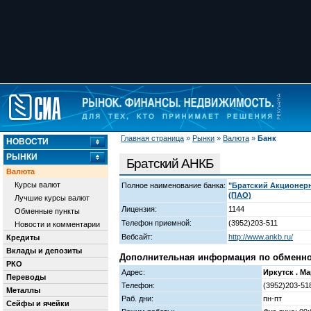
Главная страница
»
Рынки
»
Валюта
»
Банк
НОВОСТИ
РЫНКИ
Братский АНКБ
Валюта
Курсы валют
Полное наименование банка:
"Братский Акционер
(ПАО)
Лучшие курсы валют
Лицензия:
1144
Обменные пункты
Телефон приемной:
(3952)203-511
Новости и комментарии
Вебсайт:
http://www.ankb.ru/
Кредиты
Вклады и депозиты
Дополнительная информация по обменному
РКО
Адрес:
Иркутск . Ма
Переводы
Телефон:
(3952)203-518
Металлы
Раб. дни:
пн-пт
Сейфы и ячейки