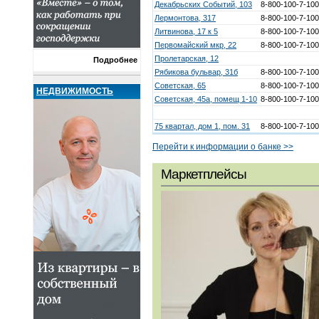
Декабрьских Событий, 103
8-800-100-7-100
Лермонтова, 317
8-800-100-7-100
Литвинова, 17 к 5
8-800-100-7-100
Первомайский мкр, 22
8-800-100-7-100
Пролетарская, 12
Подробнее
Рябикова бульвар, 31б
8-800-100-7-100
Советская, 65
8-800-100-7-100
НЕДВИЖИМОСТЬ
Советская, 45a, помещ 1-10
8-800-100-7-100
75 квартал, дом 1, пом. 31
8-800-100-7-100
Перейти к информации о банке >>
Маркетплейсы