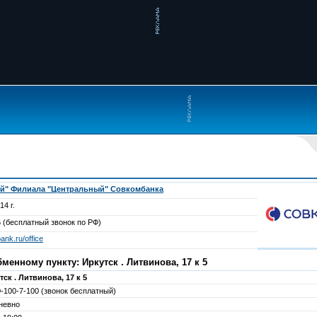
й" Филиала "Центральный" Совкомбанка
14 г.
 (бесплатный звонок по РФ)
ank.ru/office
енному пункту: Иркутск . Литвинова, 17 к 5
тск . Литвинова, 17 к 5
0-100-7-100 (звонок бесплатный)
невно