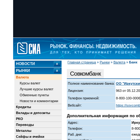
Главная страница
»
Рынки
»
Валюта
»
Банк
НОВОСТИ
РЫНКИ
Совкомбанк
Валюта
Курсы валют
Полное наименование банка:
ОО "Иркутски
Лучшие курсы валют
Лицензия:
963 от 05.12.20
Обменные пункты
Телефон приемной:
8-800-100-0006
Новости и комментарии
Вебсайт:
https://sovcomb
Кредиты
Вклады и депозиты
Дополнительная информация по обм
РКО
Адрес:
Ирку
Переводы
Телефон:
8-80
Металлы
Раб. дни:
ежед
Сейфы и ячейки