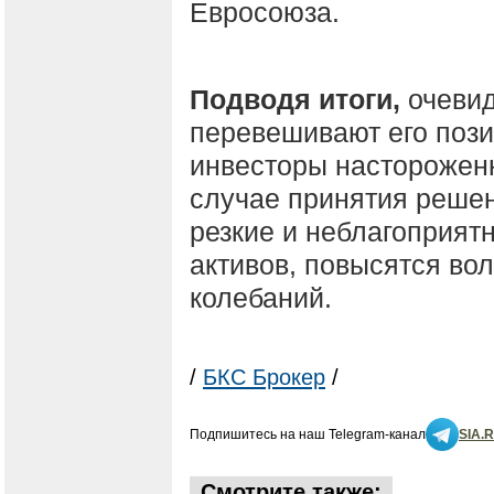
Евросоюза.
Подводя итоги,
очевидн
перевешивают его пози
инвесторы насторожен
случае принятия решен
резкие и неблагоприя
активов, повысятся во
колебаний.
/
БКС Брокер
/
Подпишитесь на наш Telegram-канал
SIA.
Смотрите также: