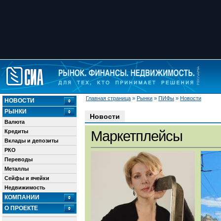
Главная страница
»
Рынки
»
ПИФы
»
Новости
НОВОСТИ
РЫНКИ
Новости
Валюта
Кредиты
Маркетплейсы
Вклады и депозиты
РКО
Переводы
Металлы
Сейфы и ячейки
Недвижимость
КОМПАНИИ
О ПРОЕКТЕ