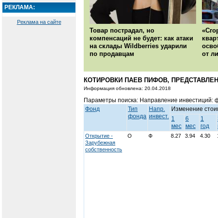
РЕКЛАМА:
Реклама на сайте
Товар пострадал, но
«Сго
компенсаций не будет: как атаки
квар
на склады Wildberries ударили
осво
по продавцам
от л
КОТИРОВКИ ПАЕВ ПИФОВ, ПРЕДСТАВЛЕН
Информация обновлена: 20.04.2018
Параметры поиска: Направление инвестиций: 
Фонд
Тип
Напр.
Изменение стои
фонда
инвест.
1
6
1
мес
мес
год
Открытие -
О
Ф
8.27
3.94
4.30
Зарубежная
собственность