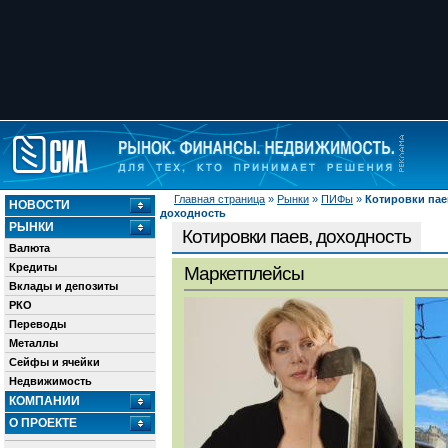
Главная страница
»
Рынки
»
ПИФы
»
Котировки пае
НОВОСТИ
доходность
РЫНКИ
Котировки паев, доходность
Валюта
Кредиты
Маркетплейсы
Вклады и депозиты
РКО
Переводы
Металлы
Сейфы и ячейки
Недвижимость
КОМПАНИИ
О ПРОЕКТЕ