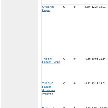
Открытие -
О
Ф
8.60
12.24
14.01
Сырье
ТКБ БНП
О
Ф
-0.85
10.51
21.14
Париба – Азия
ТКБ БНП
О
Ф
-1.12
13.17
19.01
Париба –
Латинская
Америка