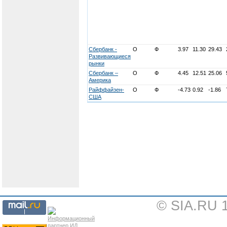
Сбербанк -
О
Ф
3.97
11.30
29.43
Развивающиеся
рынки
Сбербанк –
О
Ф
4.45
12.51
25.06
Америка
Райффайзен-
О
Ф
-4.73
0.92
-1.86
США
© SIA.RU 