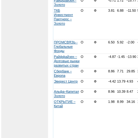
Райффайзен -
О
Ф
-0.71
1.72
-15.77
Золото
ТКБ
О
Ф
3.81
6.88
-11.50
Инвестмент
Партнерс –
Золото
ПРОМСВЯЗЬ -
О
Ф
6.50
5.92
-2.00
Глобальные
Фонды
Райффайзен –
О
Ф
-4.87
-1.45
-13.90
Долговые рынки
развитых стран
Сбербанк –
О
Ф
8.86
7.71
29.85
Европа
Эверест Центр
О
Ф
-4.42
13.79
4.93
Альфа–Капитал
О
Ф
8.96
10.39
8.47
Золото
ОТКРЫТИЕ –
О
Ф
1.98
8.99
34.16
Китай