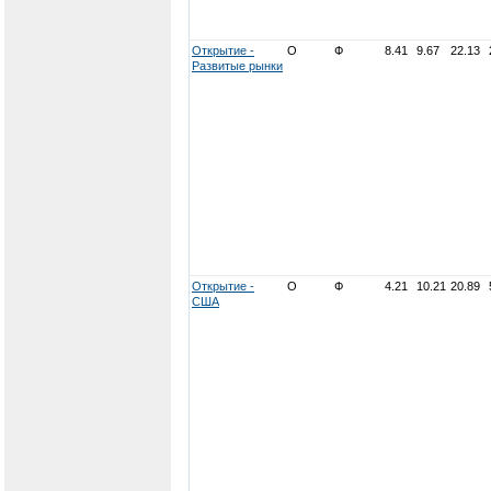
Открытие -
О
Ф
8.41
9.67
22.13
Развитые рынки
Открытие -
О
Ф
4.21
10.21
20.89
США