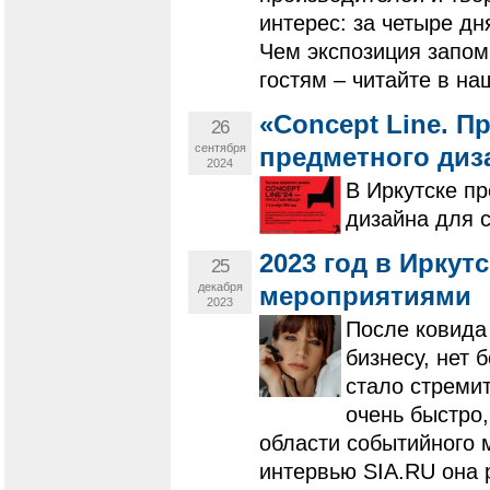
интерес: за четыре дн
Чем экспозиция запом
гостям – читайте в на
«Concept Line. П
26
сентября
предметного диз
2024
В Иркутске п
дизайна для 
2023 год в Иркут
25
декабря
мероприятиями
2023
После ковида
бизнесу, нет 
стало стреми
очень быстро
области событийного 
интервью SIA.RU она р