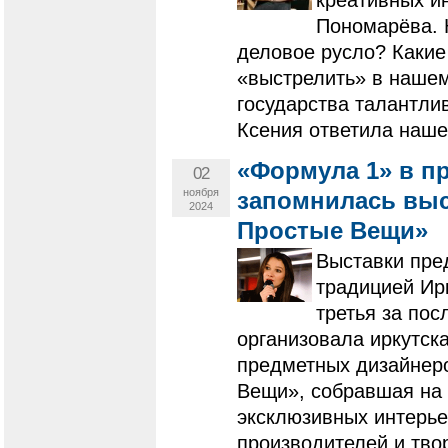
креативных и
Пономарёва. 
деловое русло? Какие
«выстрелить» в нашем
государства талантл
Ксения ответила наше
«Формула 1» в п
02
ноября
запомнилась выст
2024
Простые Вещи»
​​​​​​​Выставк
традицией Ирк
третья за пос
организовала иркутс
предметных дизайнеро
Вещи», собравшая на 
эксклюзивных интерье
производителей и тво