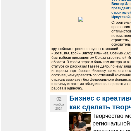
Виктор Иль
президент
строителе
Иркутской
Строитель 
профессия
оптимистов
потомстве
строитель,
основатель
крупнейших в регионе группы компаний
«ВостСибСтрой» Виктор Ильичев. Осенью 2025
был избран президентом Союза строителей И
области. В своём первом большом интервью в 
статусе он рассказал Газете Дело, почему за
интересы партнёров по бизнесу психологическ
сложнее, чем управлять собственной компанией
отрасль выживает без федерального финанси
и почему стратегия объединения перспективне
работа в одиночку.
Бизнес с креатив
02
ноября
как сделать тво
2024
Творчество м
региональной