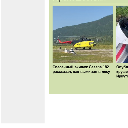
Спасённый экипаж Cessna 182
Опубл
рассказал, как выживал в лесу
круше
Иркут