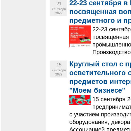
22-23 сентября в
21
сентября
посвященная во
2022
предметного и п
22-23 сентябр
посвященная 
промышленног
Производство
Круглый стол с 
15
сентября
осветительного 
2022
предметов интерь
"Моем бизнесе"
15 сентября 
предпринимат
с участием производи
оборудования, декора
Ассоциацией предметн