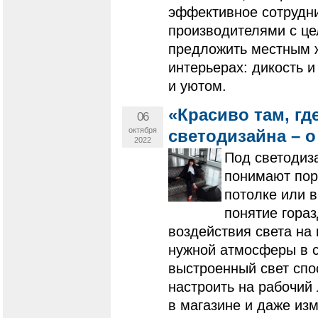
эффективное сотрудн
производителями с це
предложить местным ж
интерьерах: дикость 
и уютом.
«Красиво там, гд
06
октября
светодизайна – о
2022
Под светодиз
понимают пор
потолке или 
понятие гора
воздействия света на
нужной атмосферы в с
выстроенный свет спо
настроить на рабочий
в магазине и даже изм