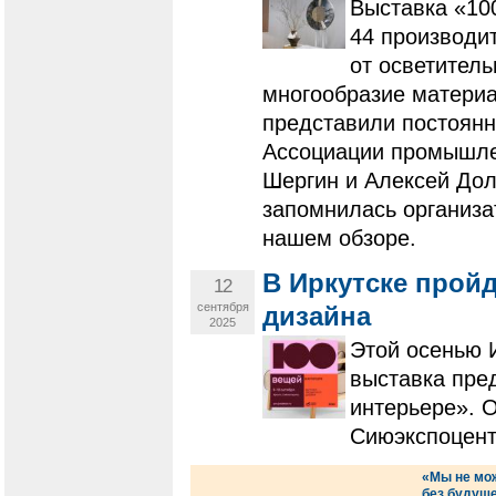
Выставка «100
44 производит
от осветител
многообразие матери
представили постоянн
Ассоциации промышле
Шергин и Алексей Дол
запомнилась организат
нашем обзоре.
В Иркутске прой
12
сентября
дизайна
2025
Этой осенью 
выставка пре
интерьере». О
Сиюэкспоцент
«Мы не мо
без будуще