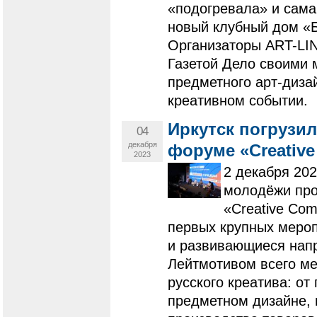
«подогревала» и сама
новый клубный дом «Б
Организаторы ART-LIN
Газетой Дело своими 
предметного арт-дизай
креативном событии.
Иркутск погрузил
04
декабря
форуме «Creative
2023
2 декабря 202
молодёжи про
«Creative Com
первых крупных меро
и развивающиеся напр
Лейтмотивом всего ме
русского креатива: от
предметном дизайне, 