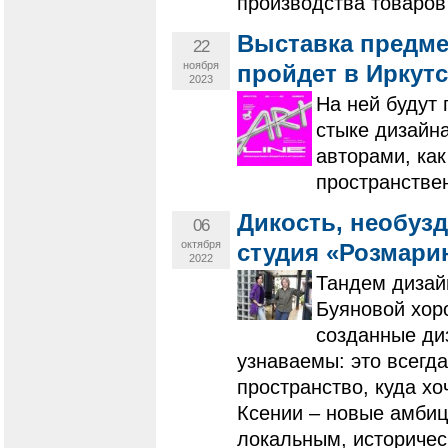
производства товаров
Выставка предме
22
ноября
пройдет в Иркутс
2023
На ней будут
стыке дизайна
авторами, ка
пространстве
Дикость, необузд
06
октября
студия «Розмари
2022
Тандем дизай
Буяновой хор
созданные ди
узнаваемы: это всегд
пространство, куда х
Ксении – новые амбиц
локальным, историчес