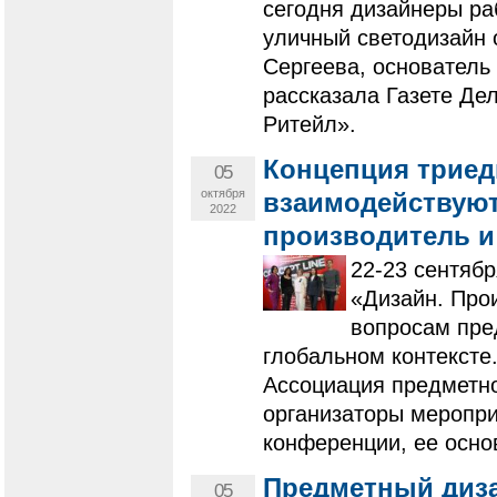
сегодня дизайнеры ра
уличный светодизайн 
Сергеева, основатель
рассказала Газете Де
Ритейл».
Концепция триеди
05
октября
взаимодействуют
2022
производитель и
22-23 сентяб
«Дизайн. Про
вопросам пре
глобальном контексте
Ассоциация предметно
организаторы меропри
конференции, ее осно
Предметный диза
05