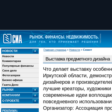
Главная страница
»
Новости
»
Сюжет
НОВОСТИ
Новости
Выставка предметного дизайна
Комментарии
Популярные финансы
Что делает выставку особен
Свое дело
Иркутской области, демонст
Фотогалереи
Бизнес-афиша
дизайнеров и производителе
Газета Дело
лучшие креаторы, художники 
РЫНКИ
современные идеи воплощаю
КОМПАНИИ
повседневного использовани
О ПРОЕКТЕ
Организатор: Ассоциация п
РЕКЛАМА: