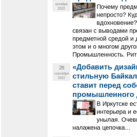
октября
Почему предм
2022
непросто? Куд
вдохновение?
связан с выводами пр
предметной средой и 
этом и о многом друг
Промышленность. Рит
«Добавить дизай
28
сентября
стильную Байкал
2022
ставит перед со
промышленного 
В Иркутске е
интерьера и е
унылая. Очеви
налажена цепочка...