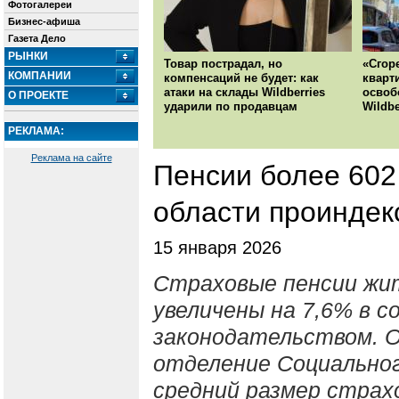
Фотогалереи
Бизнес-афиша
Газета Дело
РЫНКИ
Товар пострадал, но
«Сгор
КОМПАНИИ
компенсаций не будет: как
кварт
атаки на склады Wildberries
освоб
О ПРОЕКТЕ
ударили по продавцам
Wildbe
РЕКЛАМА:
Реклама на сайте
Пенсии более 602
области проиндек
15 января 2026
Страховые пенсии жи
увеличены на 7,6% в 
законодательством. О
отделение Социальног
средний размер страх