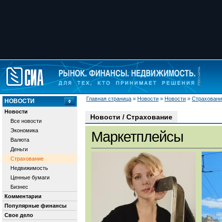
Главная страница
»
Новости
»
Новости
»
Страховани
НОВОСТИ
Новости
Новости / Страхование
Все новости
Экономика
Маркетплейсы
Валюта
Деньги
Страхование
Недвижимость
Ценные бумаги
Бизнес
Комментарии
Популярные финансы
Свое дело