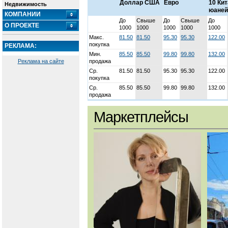
Доллар США
Евро
10 Ки
Недвижимость
юаней
КОМПАНИИ
До
Свыше
До
Свыше
До
О ПРОЕКТЕ
1000
1000
1000
1000
1000
Макс.
81.50
81.50
95.30
95.30
122.00
покупка
РЕКЛАМА:
Мин.
85.50
85.50
99.80
99.80
132.00
Реклама на сайте
продажа
Ср.
81.50
81.50
95.30
95.30
122.00
покупка
Ср.
85.50
85.50
99.80
99.80
132.00
продажа
Маркетплейсы