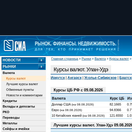
Главная страница
»
Рынки
»
Валюта
»
Курсы валют
НОВОСТИ
РЫНКИ
Курсы валют. Улан-Удэ
Валюта
Иркутск
|
Ангарск
|
Усолье-Сибирское
|
Братск
Курсы валют
Лучшие курсы валют
Обменные пункты
Курсы ЦБ РФ с 09.08.2026
Новости и комментарии
Валюта
Курс ЦБ
Из
Кредиты
Доллар США
82.1665
0.7
(на 08.08.2026)
Вклады и депозиты
Евро
94.8366
0.7
(на 08.08.2026)
РКО
10 Китайских юаней
121.6550
1.0
(на 08.08.2026)
Переводы
Металлы
Лучшие курсы валют. Улан-Удэ 09.08.202
Сейфы и ячейки