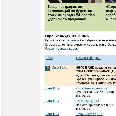
Товар пострадал, но
«Сгор
компенсаций не будет: как
кварт
атаки на склады Wildberries
освоб
ударили по продавцам
Wildbe
Евро. Улан-Удэ. 09.08.2026
Курсы валют
кратко
/ отобразить все лот
Курсы валют многократно сверяются с банка
Редактировать курсы
Банк
Обменный пункт
Инго Банк
ИНГО БАНК предлагает в
США НОВОГО ОБРАЗЦА, ю
Ждем Вас по адресам: г. Ир
Братск, ул. Кирова, 23, п
Реклама. АО Банк Инго, И
Банк ВТБ
Хоца Намсараева, 2а
Розничный бизнес 8 (800)
100-24-24
Банк ВТБ
Бабушкина, 14а
Формат Привилегия 8 800
100-24-24
Банк ВТБ
Ботаническая, 3 А