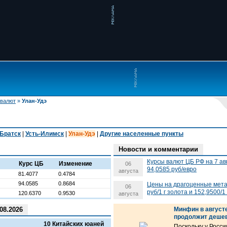
 валют
»
Улан-Удэ
Братск
|
Усть-Илимск
|
Улан-Удэ
|
Другие населенные пункты
Новости и комментарии
Курсы валют ЦБ РФ на 7 ав
Курс ЦБ
Изменение
06
94,0585 руб/евро
августа
81.4077
0.4784
94.0585
0.8684
Цены на драгоценные метал
06
руб/1 г золота и 152,9500/1
120.6370
0.9530
августа
08.2026
Минфин в август
продолжит деше
10 Китайских юаней
Поскольку у Росс