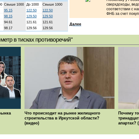
сверхдоходы, вед
00
Свыше 1000
До 1000
Свыше 1000
соответствии с н
95.15
122.50
122.50
ФНБ за счет поку
98.15
129.50
129.50
94.61
121.61
121.61
Далее
98.17
129.56
129.56
метр в тисках противоречий"
рынка
Что происходит на рынке жилищного
Почему то
строительства в Иркутской области?
тринадцат
(видео)
апартах? 