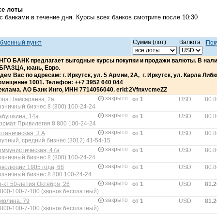
се лоты
 банками в течение дня. Курсы всех банков смотрите после 10:30
Сумма (лот)
Валюта
бменный пункт
Пок
НГО БАНК предлагает выгодные курсы покупки и продажи валюты. В н
БРАЗЦА, юань, Евро.
дем Вас по адресам: г. Иркутск, ул. 5 Армии, 2А, г. Иркутск, ул. Карла Либкне
омещение 1001. Телефон: ++7 3952 640 044
еклама. АО Банк Инго, ИНН 7714056040. erid:2VfnxvcmeZZ
закрыто
оца Намсараева, 2а
от 1
USD
80.8
озничный бизнес 8 (800) 100-24-24
закрыто
абушкина, 14а
от 1
USD
80.8
ормат Привилегия 8 800 100-24-24
закрыто
отаническая, 3 А
от 1
USD
80.8
рупный, средний бизнес (3012) 41-54-15
закрыто
оммунистическая, 47а
от 1
USD
80.8
озничный бизнес 8 (800) 100-24-24
закрыто
еволюции 1905 года, 68
от 1
USD
80.8
озничный бизнес 8 800 100-24-24
закрыто
р-кт 50-летия Октября, 26
от 1
USD
81.2
-800-100-7-100 (звонок бесплатный)
закрыто
молина, 79
от 1
USD
81.2
-800-100-7-100 (звонок бесплатный)