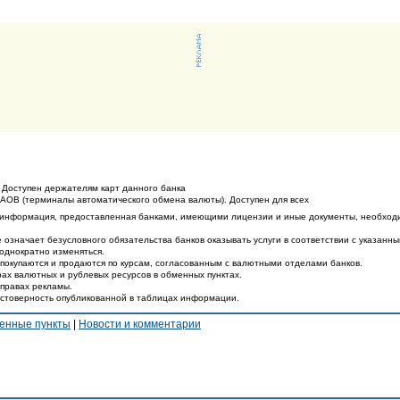
 Доступен держателям карт данного банка
ТАОВ (терминалы автоматического обмена валюты). Доступен для всех
 информация, предоставленная банками, имеющими лицензии и иные документы, необход
 означает безусловного обязательства банков оказывать услуги в соответствии с указанн
еоднократно изменяться.
покупаются и продаются по курсам, согласованным с валютными отделами банков.
ах валютных и рублевых ресурсов в обменных пунктах.
 правах рекламы.
остоверность опубликованной в таблицах информации.
енные пункты
|
Новости и комментарии