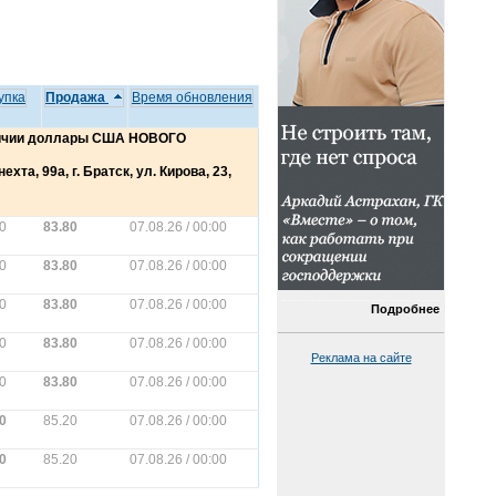
упка
Продажа
Время обновления
аличии доллары США НОВОГО
хта, 99а, г. Братск, ул. Кирова, 23,
0
83.80
07.08.26 / 00:00
0
83.80
07.08.26 / 00:00
0
83.80
07.08.26 / 00:00
Подробнее
0
83.80
07.08.26 / 00:00
Реклама на сайте
0
83.80
07.08.26 / 00:00
0
85.20
07.08.26 / 00:00
0
85.20
07.08.26 / 00:00