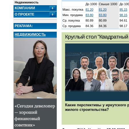
Недвижимость
До 1000
Свыше 1000
До 10
КОМПАНИИ
Макс. покупка
81.20
81.20
95.15
О ПРОЕКТЕ
Мин. продажа
83.80
83.80
98.15
Ср. покупка
80.89
80.89
94.61
РЕКЛАМА:
Ср. продажа
84.36
84.36
98.17
НЕДВИЖИМОСТЬ
Круглый стол "Квадратный 
Какие перспективы у иркутского 
жилого строительства?