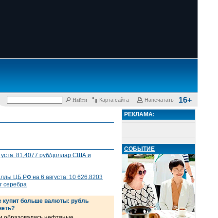
16+
Карта сайта
Напечатать
РЕКЛАМА:
СОБЫТИЕ
густа: 81,4077 руб/доллар США и
лы ЦБ РФ на 6 августа: 10 626,8203
 г серебра
е купит больше валюты: рубль
веть?
ии образовались нефтяные