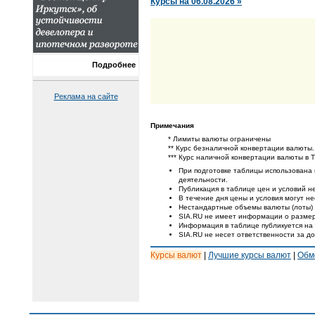
Курсы на 06.08.2026 »
Подробнее
Реклама на сайте
Примечания
* Лимиты валюты ограничены
** Курс безналичной конвертации валюты.
*** Курс наличной конвертации валюты в 
При подготовке таблицы использована
деятельности.
Публикация в таблице цен и условий не
В течение дня цены и условия могут н
Нестандартные объемы валюты (лоты) 
SIA.RU не имеет информации о размер
Информация в таблице публикуется на
SIA.RU не несет ответственности за д
Курсы валют
|
Лучшие курсы валют
|
Обм