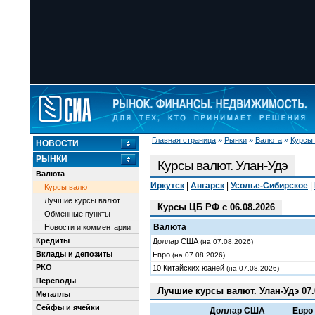
Главная страница
»
Рынки
»
Валюта
»
Курсы
НОВОСТИ
РЫНКИ
Курсы валют. Улан-Удэ
Валюта
Иркутск
|
Ангарск
|
Усолье-Сибирское
|
Курсы валют
Лучшие курсы валют
Курсы ЦБ РФ с 06.08.2026
Обменные пункты
Валюта
Новости и комментарии
Кредиты
Доллар США
(на 07.08.2026)
Вклады и депозиты
Евро
(на 07.08.2026)
РКО
10 Китайских юаней
(на 07.08.2026)
Переводы
Лучшие курсы валют. Улан-Удэ 07.
Металлы
Сейфы и ячейки
Доллар США
Евро