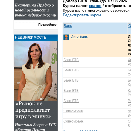
Доллар США. Улан-Удэ. 07.08.2026
Курсы валют
кратко
/ отобразить в
Курсы валют многократно сверяются с
Редактировать курсы
Подробнее
Банк
О
Инго Банк
И
НЕДВИЖИМОСТЬ
О
Ж
п
Р
Банк ВТБ
Х
Р
Банк ВТБ
Б
Ф
Банк ВТБ
Б
К
Банк ВТБ
К
Р
Банк ВТБ
Р
Р
Совкомбанк
п
8
Совкомбанк
С
8