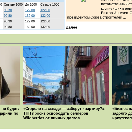
потомственный ст
00
Свыше 1000
До 1000
Свыше 1000
крупнейших в рег
95.30
122.00
122.00
Виктор Ильичев. 
99.80
132.00
132.00
президентом Союза строителей ...
95.30
122.00
122.00
99.80
132.00
132.00
Далее
 не будет:
«Сгорело на складе — заберут квартиру?»:
«Бизнес н
ударили по
ТПП просит освободить селлеров
задолго д
Wildberries от личных долгов
иркутског