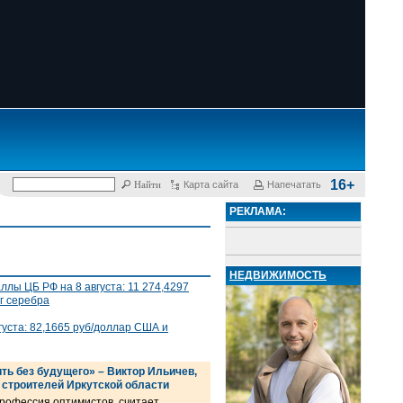
16+
Карта сайта
Напечатать
РЕКЛАМА:
НЕДВИЖИМОСТЬ
лы ЦБ РФ на 8 августа: 11 274,4297
 г серебра
густа: 82,1665 руб/доллар США и
ть без будущего» – Виктор Ильичев,
 строителей Иркутской области
профессия оптимистов, считает