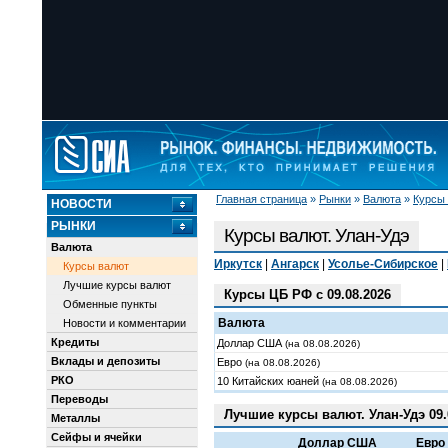
Главная страница
»
Рынки
»
Валюта
»
Курсы
НОВОСТИ
РЫНКИ
Курсы валют. Улан-Удэ
Валюта
Иркутск
|
Ангарск
|
Усолье-Сибирское
|
Курсы валют
Лучшие курсы валют
Курсы ЦБ РФ с 09.08.2026
Обменные пункты
Валюта
Новости и комментарии
Кредиты
Доллар США
(на 08.08.2026)
Вклады и депозиты
Евро
(на 08.08.2026)
РКО
10 Китайских юаней
(на 08.08.2026)
Переводы
Лучшие курсы валют. Улан-Удэ 09.
Металлы
Сейфы и ячейки
Доллар США
Евро