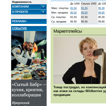
Недвижимость
До 1000
Свыше 1000
До 10
КОМПАНИИ
Макс. покупка
81.50
81.50
95.30
О ПРОЕКТЕ
Мин. продажа
85.50
85.50
99.80
Ср. покупка
81.50
81.50
95.30
РЕКЛАМА:
Ср. продажа
85.50
85.50
99.80
СОБЫТИЕ
Маркетплейсы
Товар пострадал, но компенсаций
как атаки на склады Wildberries 
продавцам