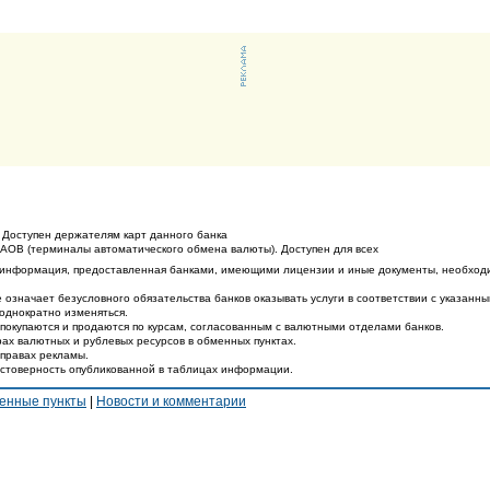
 Доступен держателям карт данного банка
ТАОВ (терминалы автоматического обмена валюты). Доступен для всех
 информация, предоставленная банками, имеющими лицензии и иные документы, необход
 означает безусловного обязательства банков оказывать услуги в соответствии с указанн
еоднократно изменяться.
покупаются и продаются по курсам, согласованным с валютными отделами банков.
ах валютных и рублевых ресурсов в обменных пунктах.
 правах рекламы.
остоверность опубликованной в таблицах информации.
енные пункты
|
Новости и комментарии