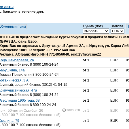
се лоты
 банками в течение дня.
Сумма (лот)
Валюта
Обменный пункт
П
ИНГО БАНК предлагает выгодные курсы покупки и продажи валюты. В н
ОБРАЗЦА, юань, Евро.
Ждем Вас по адресам: г. Иркутск, ул. 5 Армии, 2А, г. Иркутск, ул. Карла Либкн
помещение 1001. Телефон: ++7 3952 640 044
Реклама. АО Банк Инго, ИНН 7714056040. erid:2VfnxvcmeZZ
Хоца Намсараева, 2а
от 1
EUR
9
Розничный бизнес 8 (800) 100-24-24
Бабушкина, 14а
от 1
EUR
9
Формат Привилегия 8 800 100-24-24
Ботаническая, 3 А
от 1
EUR
9
Крупный, средний бизнес (3012) 41-54-15
Коммунистическая, 47а
от 1
EUR
9
Розничный бизнес 8 (800) 100-24-24
Революции 1905 года, 68
от 1
EUR
9
Розничный бизнес 8 800 100-24-24
закрыто
пр-кт 50-летия Октября, 26
от 1
EUR
9
8-800-100-7-100 (звонок бесплатный)
Смолина, 79
от 1
EUR
9
8-800-100-7-100 (звонок бесплатный)