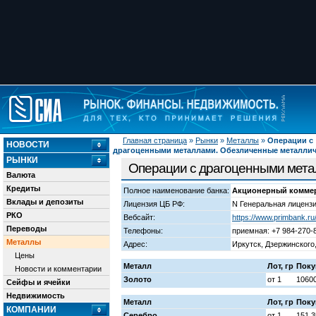
Главная страница
»
Рынки
»
Металлы
»
Операции с
НОВОСТИ
драгоценными металлами. Обезличенные металлич
РЫНКИ
Операции с драгоценными мета
Валюта
Кредиты
Полное наименование банка:
Акционерный коммер
Вклады и депозиты
Лицензия ЦБ РФ:
N Генеральная лицензи
РКО
Вебсайт:
https://www.primbank.ru
Переводы
Телефоны:
приемная: +7 984-270-8
Металлы
Адрес:
Иркутск, Дзержинского,
Цены
Металл
Лот, гр
Поку
Новости и комментарии
Золото
от 1
1060
Сейфы и ячейки
Недвижимость
Металл
Лот, гр
Поку
КОМПАНИИ
Серебро
от 1
151.3